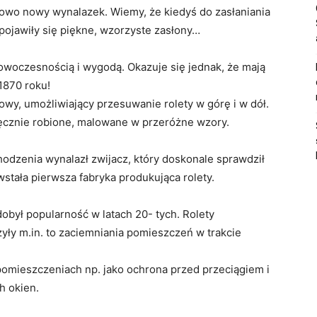
nkowo nowy wynalazek. Wiemy, że kiedyś do zasłaniania
 pojawiły się piękne, wzorzyste zasłony…
 nowoczesnością i wygodą. Okazuje się jednak, że mają
 1870 roku!
y, umożliwiający przesuwanie rolety w górę i w dół.
ręcznie robione, malowane w przeróżne wzory.
dzenia wynalazł zwijacz, który doskonale sprawdził
wstała pierwsza fabryka produkująca rolety.
obył popularność w latach 20- tych. Rolety
yły m.in. to zaciemniania pomieszczeń w trakcie
pomieszczeniach np. jako ochrona przed przeciągiem i
h okien.