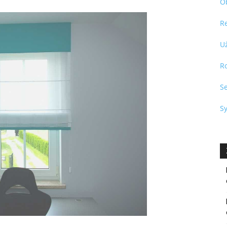
O
R
U
R
S
S