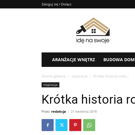
Zaloguj się / Dołącz
Idę
na
swoje
–
porady,
aranżacje
ARANŻACJE WNĘTRZ
BUDOWA DOM
Strona główna
inspiracje
Krótka historia rolet…
inspiracje
Krótka historia r
Przez
redakcja
-
21 kwietnia 2018