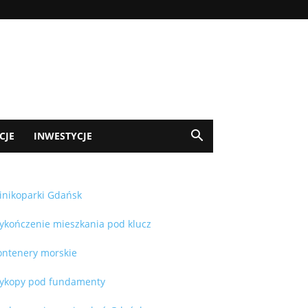
CJE
INWESTYCJE
inikoparki Gdańsk
ykończenie mieszkania pod klucz
ontenery morskie
ykopy pod fundamenty