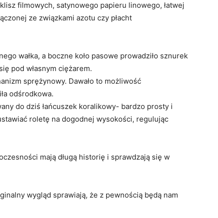
klisz filmowych, satynowego papieru linowego, łatwej
łączonej ze związkami azotu czy płacht
nego wałka, a boczne koło pasowe prowadziło sznurek
 się pod własnym ciężarem.
hanizm sprężynowy. Dawało to możliwość
iła odśrodkowa.
wany do dziś łańcuszek koralikowy- bardzo prosty i
tawiać roletę na dogodnej wysokości, regulując
czesności mają długą historię i sprawdzają się w
ryginalny wygląd sprawiają, że z pewnością będą nam