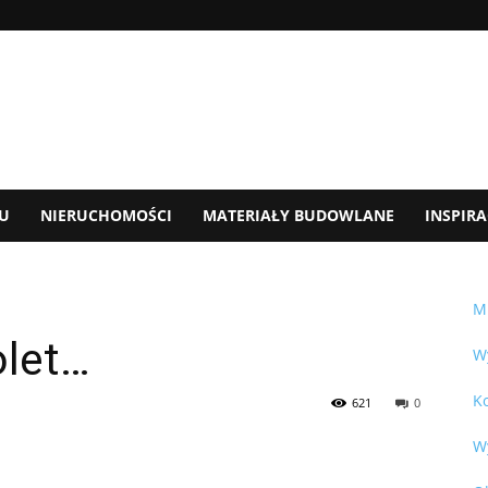
U
NIERUCHOMOŚCI
MATERIAŁY BUDOWLANE
INSPIRA
M
olet…
W
K
621
0
W