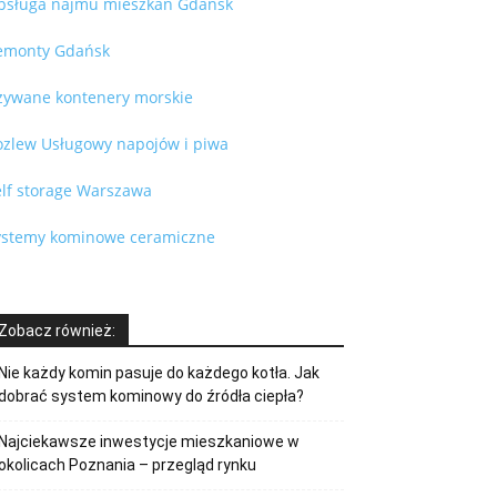
bsługa najmu mieszkań Gdańsk
emonty Gdańsk
żywane kontenery morskie
ozlew Usługowy napojów i piwa
elf storage Warszawa
ystemy kominowe ceramiczne
Zobacz również:
Nie każdy komin pasuje do każdego kotła. Jak
dobrać system kominowy do źródła ciepła?
Najciekawsze inwestycje mieszkaniowe w
okolicach Poznania – przegląd rynku