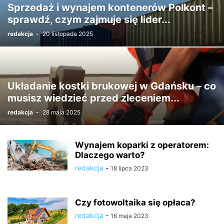
Sprzedaż i wynajem kontenerów Polkont –
sprawdź, czym zajmuje się lider...
redakcja
-
20 listopada 2025
Układanie kostki brukowej w Gdańsku – co
musisz wiedzieć przed zleceniem...
redakcja
-
28 maja 2025
Wynajem koparki z operatorem:
Dlaczego warto?
redakcja
-
18 lipca 2023
Czy fotowoltaika się opłaca?
redakcja
-
16 maja 2023