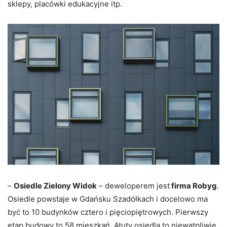
sklepy, placówki edukacyjne itp.
–
Osiedle Zielony Widok
– deweloperem jest
firma Robyg
.
Osiedle powstaje w Gdańsku Szadółkach i docelowo ma
być to 10 budynków cztero i pięciopiętrowych. Pierwszy
etap budowy to 58 mieszkań. Atuty osiedla to niewątpliwie