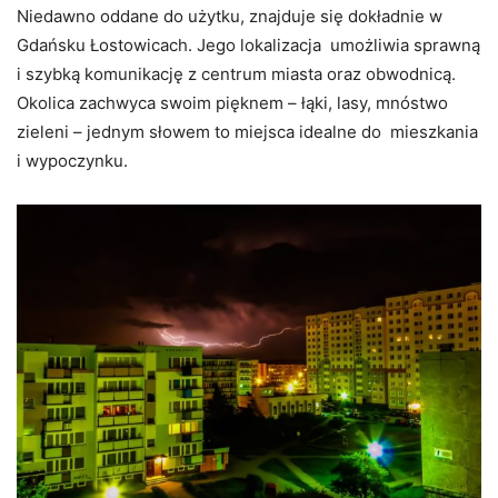
Niedawno oddane do użytku, znajduje się dokładnie w
Gdańsku Łostowicach. Jego lokalizacja umożliwia sprawną
i szybką komunikację z centrum miasta oraz obwodnicą.
Okolica zachwyca swoim pięknem – łąki, lasy, mnóstwo
zieleni – jednym słowem to miejsca idealne do mieszkania
i wypoczynku.