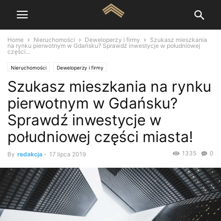
Home
Nieruchomości
Deweloperzy i firmy
Szukasz mieszkania
na rynku pierwotnym w Gdańsku? Sprawdź inwestycje w południowej
części...
Nieruchomości
Deweloperzy i firmy
Szukasz mieszkania na rynku
pierwotnym w Gdańsku?
Sprawdź inwestycje w
południowej części miasta!
1335
0
By
redakcja
-
17 lipca 2019