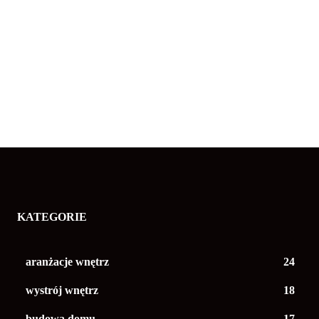
KATEGORIE
aranżacje wnętrz
24
wystrój wnętrz
18
budowa domu
17