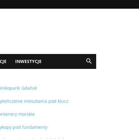
CJE
INWESTYCJE
inikoparki Gdańsk
ykończenie mieszkania pod klucz
ontenery morskie
ykopy pod fundamenty