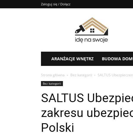
Zaloguj się / Dołącz
Idę
na
swoje
–
porady,
aranżacje
ARANŻACJE WNĘTRZ
BUDOWA DOM
Strona główna
Bez kategorii
SALTUS Ubezpieczenia
Bez kategorii
SALTUS Ubezpiec
zakresu ubezpiec
Polski