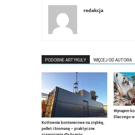
redakcja
PODOBNE ARTYKUŁY
WIĘCEJ OD AUTORA
Wynajem ko
Dlaczego w
Kotłownie kontenerowe na zrębkę,
pellet i biomasę – praktyczne
rozwiązania dla branży