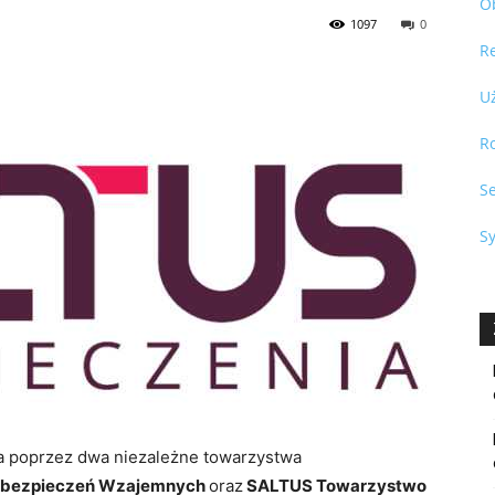
O
1097
0
R
U
R
S
S
ała poprzez dwa niezależne towarzystwa
Ubezpieczeń Wzajemnych
oraz
SALTUS Towarzystwo