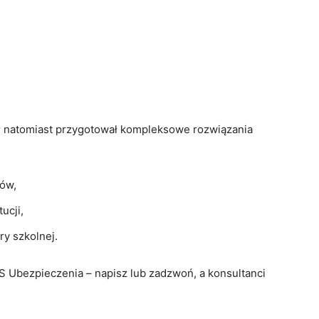
w
natomiast przygotował kompleksowe rozwiązania
ków,
ucji,
y szkolnej.
S Ubezpieczenia – napisz lub zadzwoń, a konsultanci