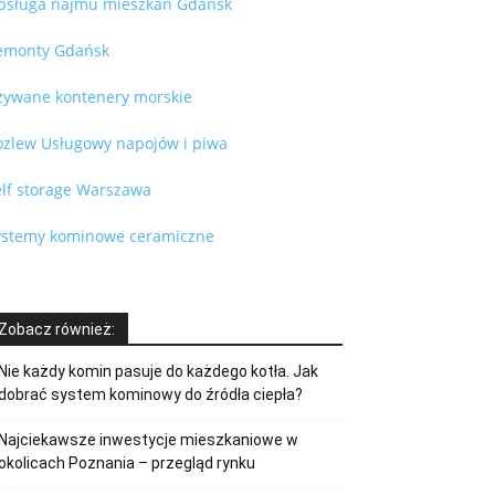
bsługa najmu mieszkań Gdańsk
emonty Gdańsk
żywane kontenery morskie
ozlew Usługowy napojów i piwa
elf storage Warszawa
ystemy kominowe ceramiczne
Zobacz również:
Nie każdy komin pasuje do każdego kotła. Jak
dobrać system kominowy do źródła ciepła?
Najciekawsze inwestycje mieszkaniowe w
okolicach Poznania – przegląd rynku