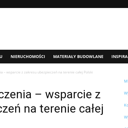
U
NIERUCHOMOŚCI
MATERIAŁY BUDOWLANE
INSPIRA
 – wsparcie z zakresu ubezpieczeń na terenie całej Polski
M
zenia – wsparcie z
W
zeń na terenie całej
K
W