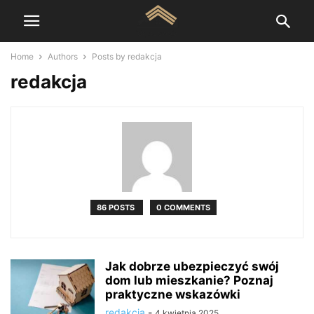
Home
Authors
Posts by redakcja
redakcja
86 POSTS
0 COMMENTS
Jak dobrze ubezpieczyć swój
dom lub mieszkanie? Poznaj
praktyczne wskazówki
redakcja
-
4 kwietnia 2025