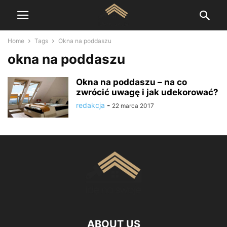
Home
Tags
Okna na poddaszu
okna na poddaszu
Okna na poddaszu – na co
zwrócić uwagę i jak udekorować?
redakcja
-
22 marca 2017
ABOUT US