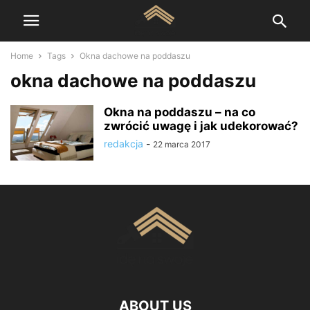
Home
Tags
Okna dachowe na poddaszu
okna dachowe na poddaszu
Okna na poddaszu – na co
zwrócić uwagę i jak udekorować?
redakcja
-
22 marca 2017
ABOUT US