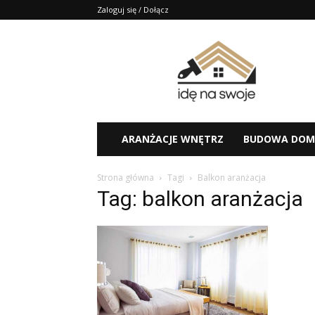
Zaloguj się / Dołącz
Idę
na
swoje
–
porady,
aranżacje
ARANŻACJE WNĘTRZ
BUDOWA DOM
Strona główna
Tagi
Balkon aranżacja
Tag: balkon aranżacja