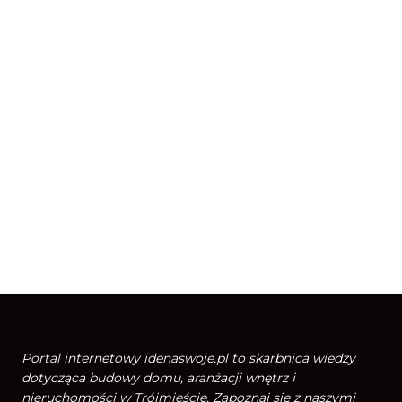
Portal internetowy idenaswoje.pl to skarbnica wiedzy
dotycząca budowy domu, aranżacji wnętrz i
nieruchomości w Trójmieście. Zapoznaj się z naszymi