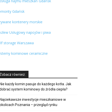
bsługa najmu mieszkań Gdańsk
emonty Gdańsk
żywane kontenery morskie
ozlew Usługowy napojów i piwa
elf storage Warszawa
ystemy kominowe ceramiczne
Zobacz również:
Nie każdy komin pasuje do każdego kotła. Jak
dobrać system kominowy do źródła ciepła?
Najciekawsze inwestycje mieszkaniowe w
okolicach Poznania – przegląd rynku