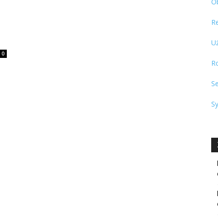
O
R
U
0
R
S
S