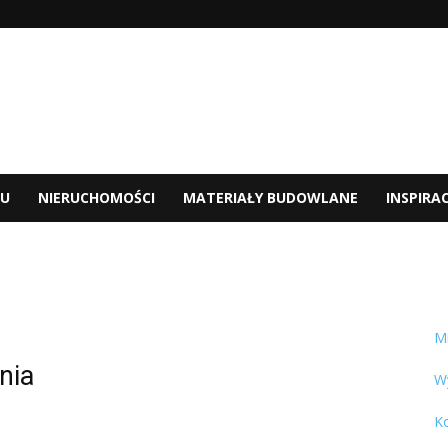
U
NIERUCHOMOŚCI
MATERIAŁY BUDOWLANE
INSPIRAC
M
nia
W
K