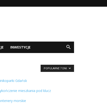
JE
INWESTYCJE
POPULARNE 7 DNI
inikoparki Gdańsk
ykończenie mieszkania pod klucz
ontenery morskie