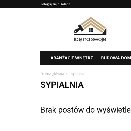
Zaloguj się / Dołącz
Idę
na
swoje
–
porady,
aranżacje
ARANŻACJE WNĘTRZ
BUDOWA DOM
Strona główna
sypialnia
SYPIALNIA
Brak postów do wyświetle