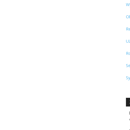
W
O
R
U
R
S
S